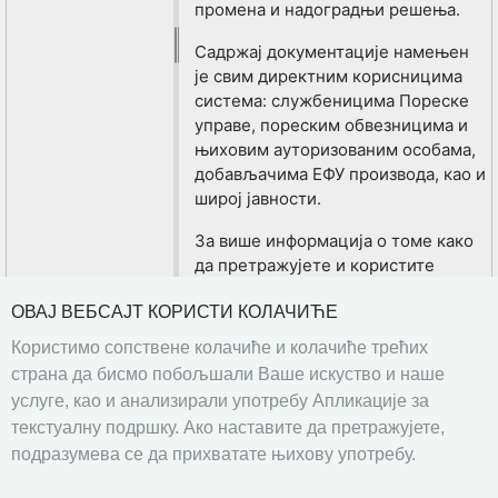
промена и надоградњи решења.
Садржај документације намењен
је свим директним корисницима
система: службеницима Пореске
управе, пореским обвезницима и
њиховим ауторизованим особама,
добављачима ЕФУ производа, као и
широј јавности.
За више информација о томе како
да претражујете и користите
садржај документације, погледајте
ОВАЈ ВЕБСАЈТ КОРИСТИ КОЛАЧИЋЕ
Апликација за текстуалну подршку
.
Користимо сопствене колачиће и колачиће трећих
страна да бисмо побољшали Ваше искуство и наше
услуге, као и анализирали употребу Апликацијe за
текстуалну подршку. Ако наставите да претражујете,
подразумева се да прихватате њихову употребу.
Претходна
Следећа