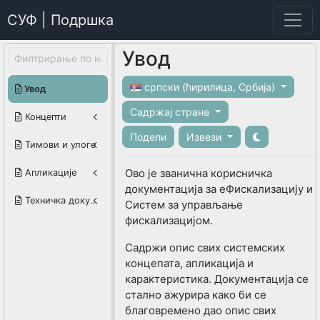
СУФ | Подршка
Увод
српски (ћирилица, Србија)
Увод
Садржај стране
Концепти
Подели
Извези
Тимови и улоге
Ово је званична корисничка
Апликације
документација за еФискализацију и
Техничка документација
Систем за управљање
фискализацијом.
Садржи опис свих системских
концепата, апликација и
карактеристика. Документација се
стално ажурира како би се
благовремено дао опис свих