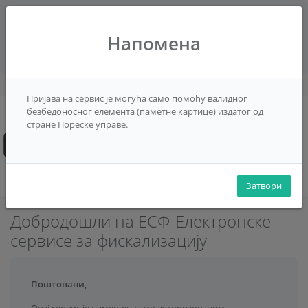
За најбоље перформансе, користите
Напомена
претраживач на рачунару.
Пријава на сервис је могућа само помоћу валидног
безбедоносног елемента (паметне картице) издатог од
Помоћ
стране Пореске управе.
Пријави се
српски (Србија)
Затвори
Добродошли на ЕСФ-Електронске
сервисе за фискализацију
Поштовани,