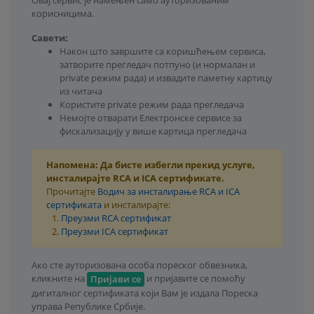
Овај сервис је намењен само ауторизованим
корисницима.
Савети:
Након што завршите са коришћењем сервиса,
затворите прегледач потпуно (и нормалан и
private режим рада) и извадите паметну картицу
из читача
Користите private режим рада прегледача
Немојте отварати Електронске сервисе за
фискализацију у више картица прегледача
Напомена: Да бисте избегли прекид услуге,
инсталирајте RCA и ICA сертификате.
Прочитајте
Водич за инсталирање RCA и ICA
сертификата
и инсталирајте:
1.
Преузми RCA сертификат
2.
Преузми ICA сертификат
Ако сте ауторизована особа пореског обвезника,
кликните на
и пријавите се помоћу
Пријави се
дигиталног сертификата који Вам је издала Пореска
управа Републике Србије.