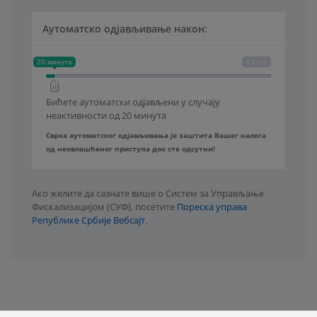
Аутоматско одјављивање након:
20 минута
9 сати
Бићете аутоматски одјављени у случају
неактивности од
20 минута
Сврха аутоматског одјављивања је заштита Вашег налога
од неовлашћеног приступа док сте одсутни!
Ако желите да сазнате више о Систем за Управљање
Фискализацијом (СУФ), посетите
Пореска управа
Републике Србије Вебсајт
.